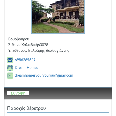
Βουρβουρου
Σιθωνία
Χαλκιδική
63078
Υπεύθυνος:
Βαλσάμης Δαλδογιάννης
6986269629
Dream Homes
dreamhomesvourvourou@gmail.com
Σύνοψη
Παροχές θέρετρου