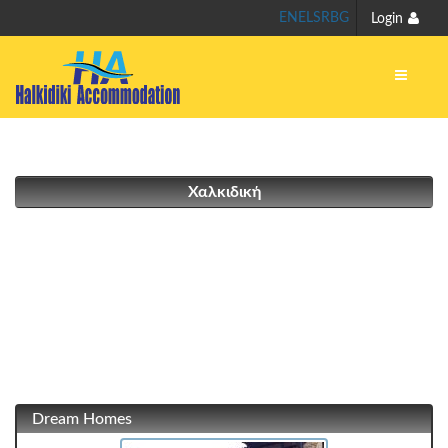
EN
EL
SR
BG
Login
Χαλκιδική
Dream Homes