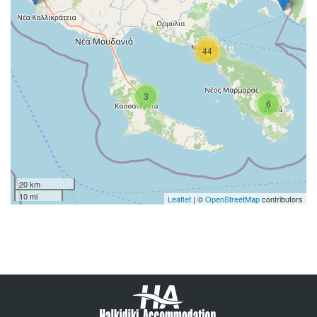
44
3
6
20 km
10 mi
Leaflet
| ©
OpenStreetMap
contributors