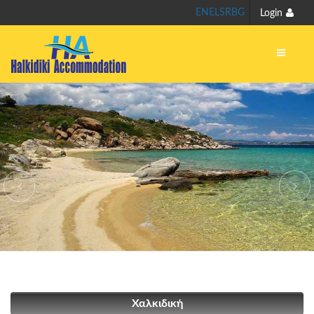
EN
EL
SR
BG
Login
Χαλκιδική