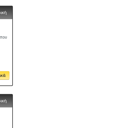
δική
όπου
ικά
δική