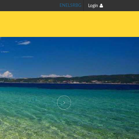
EN
EL
SR
BG
Login