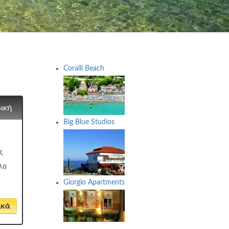
Coralli Beach
δική
Big Blue Studios
ς
λα
Giorgio Apartments
ικά