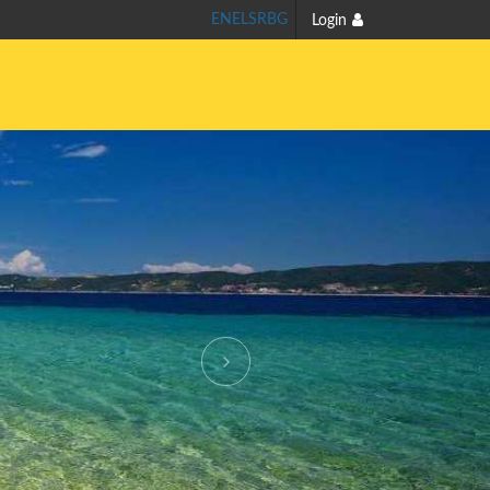
EN
EL
SR
BG
Login