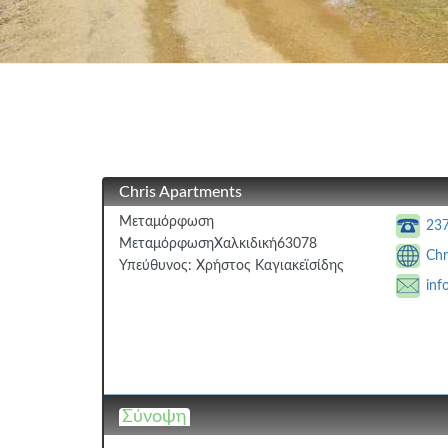
Chris Apartments
Μεταμόρφωση
23
Μεταμόρφωση
Χαλκιδική
63078
Chr
Υπεύθυνος:
Χρήστος Καγιακεϊσίδης
inf
Σύνοψη