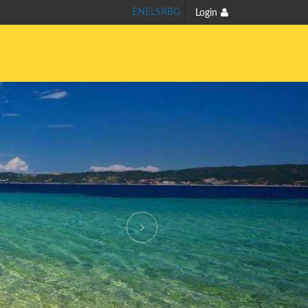
EN
EL
SR
BG
Login