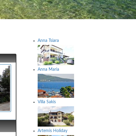
Anna Tsiara
Anna Maria
Villa Sakis
Artemis Holiday